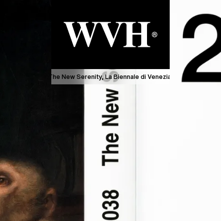
038—The New Serenity, La Biennale di Venezia
2038—The New Serenity, 